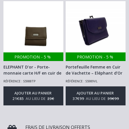
PROMOTION
-
5
%
PROMOTION
-
5
%
ELEPHANT D’or - Porte-
Portefeuille Femme en Cuir
monnaie carte H/F en cuir de
de Vachette – Eléphant d’Or
vachette Taupe
Violet
-
Porte Monnaie
-
Porte Monnaie Homme Et
RÉFÉRENCE : S5988TP
RÉFÉRENCE : S5989VL
Homme Et Femme
Femme
AJOUTER AU PANIER
AJOUTER AU PANIER
21
€
85
AU LIEU DE
23
€
37
€
99
AU LIEU DE
39
€
99
FRAIS DE LIVRAISON OFFERTS