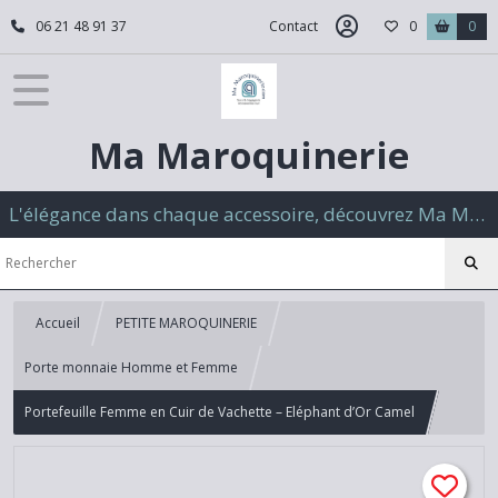
06 21 48 91 37
Contact
0
0
Ma Maroquinerie
L'élégance dans chaque accessoire, découvrez Ma Maroquinerie
Accueil
PETITE MAROQUINERIE
Porte monnaie Homme et Femme
Portefeuille Femme en Cuir de Vachette – Eléphant d’Or Camel