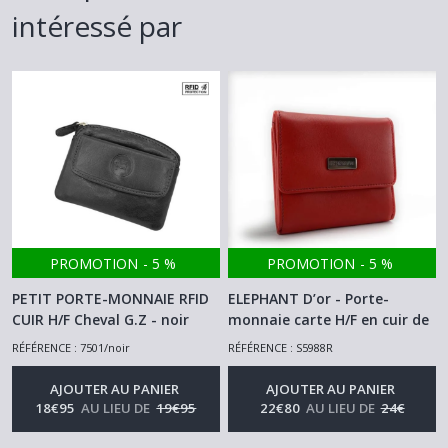
intéressé par
PROMOTION
-
5
%
PROMOTION
-
5
%
PETIT PORTE-MONNAIE RFID
ELEPHANT D’or - Porte-
CUIR H/F Cheval G.Z - noir
monnaie carte H/F en cuir de
-
Porte Monnaie Homme Et Femme
vachette Rouge
-
Porte Monnaie
RÉFÉRENCE : 7501/noir
RÉFÉRENCE : S5988R
Homme Et Femme
AJOUTER AU PANIER
AJOUTER AU PANIER
18
€
95
AU LIEU DE
19
€
95
22
€
80
AU LIEU DE
24
€