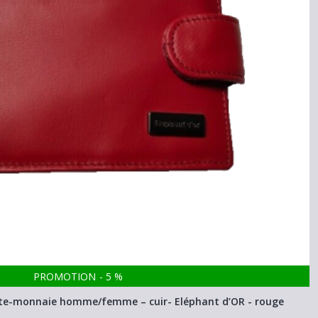
PROMOTION
-
5
%
 porte-monnaie homme/femme – cuir- Eléphant d’OR - rouge