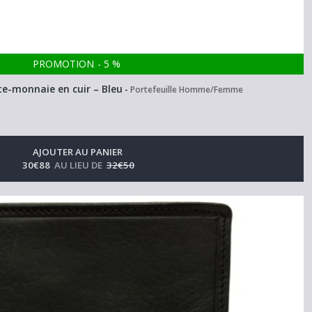
PROMOTION
-
5
%
rte-monnaie en cuir – Bleu
-
Portefeuille Homme/Femme
AJOUTER AU PANIER
30
€
88
AU LIEU DE
32
€
50