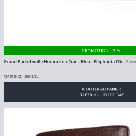
Porte-
papiers
(8)
Afficher
les
PROMOTION
-
5
%
résultats
Grand Portefeuille Homme en Cuir - Bleu– Éléphant d'Or
-
Port
RÉFÉRENCE : S5612/BL
AJOUTER AU PANIER
32
€
30
AU LIEU DE
34
€