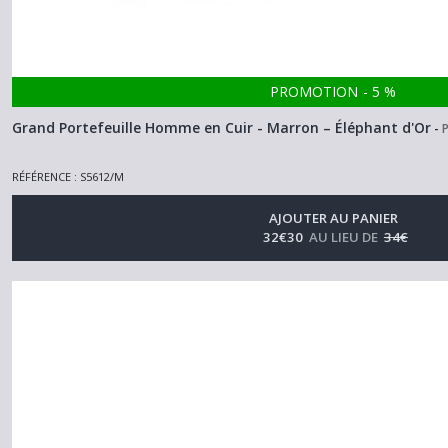
PROMOTION
-
5
%
Grand Portefeuille Homme en Cuir - Marron – Éléphant d'Or
-
RÉFÉRENCE : S5612/M
AJOUTER AU PANIER
32
€
30
AU LIEU DE
34
€