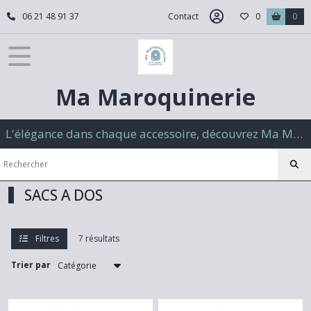
Fermer
06 21 48 91 37
Contact
0
0
FILTRES
Tous
Ma Maroquinerie
les
produits
SACS
L'élégance dans chaque accessoire, découvrez Ma Maroquinerie
A
DOS
SACS A DOS
Afficher
les
résultats
Filtres
7 résultats
Trier par