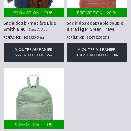
PROMOTION
-
20
%
PROMOTION
-
20
%
Sac à dos bi-matière Blue
Sac à dos adaptable souple
Smith Bleu
ultra léger Green Travel
-
Sacs A Dos
France Bag Brique
-
Sacs A Dos
RÉFÉRENCE : 1682955/Bleu
RÉFÉRENCE : 3607962505511
AJOUTER AU PANIER
AJOUTER AU PANIER
52
€
AU LIEU DE
65
€
30
€
40
AU LIEU DE
38
€
PROMOTION
-
20
%