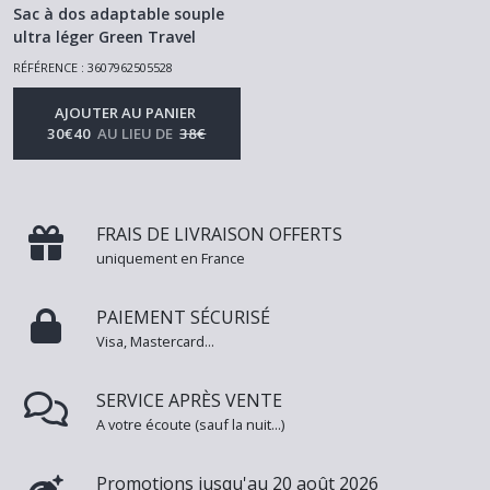
Sac à dos adaptable souple
ultra léger Green Travel
France Bag vert Kiwi
-
Sacs A
RÉFÉRENCE : 3607962505528
Dos
AJOUTER AU PANIER
30
€
40
AU LIEU DE
38
€
FRAIS DE LIVRAISON OFFERTS
uniquement en France
PAIEMENT SÉCURISÉ
Visa, Mastercard...
SERVICE APRÈS VENTE
A votre écoute (sauf la nuit...)
Promotions jusqu'au 20 août 2026