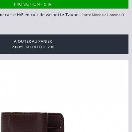
PROMOTION
-
5
%
e carte H/F en cuir de vachette Taupe
-
Porte Monnaie Homme Et
AJOUTER AU PANIER
21
€
85
AU LIEU DE
23
€