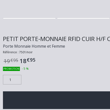
PETIT PORTE-MONNAIE RFID CUIR H/F Ch
Porte Monnaie Homme et Femme
Référence :
7501/noir
€
95
18
19
€
95
-
5
%
PROMOTION