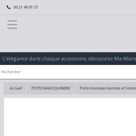
06 21 48 91 37
L'élégance dans chaque accessoire, découvrez Ma Mar
Accueil
PETITE MAROQUINERIE
Porte monnaie Homme et Fem