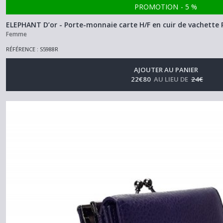
PROMOTION
-
5
%
ELEPHANT D’or - Porte-monnaie carte H/F en cuir de vachette
Femme
RÉFÉRENCE : S5988R
AJOUTER AU PANIER
22
€
80
AU LIEU DE
24
€