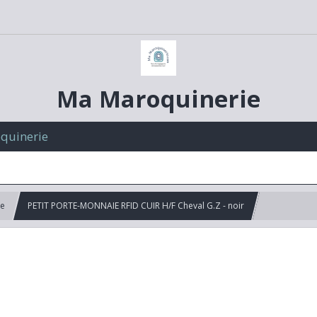
Ma Maroquinerie
oquinerie
me
PETIT PORTE-MONNAIE RFID CUIR H/F Cheval G.Z - noir