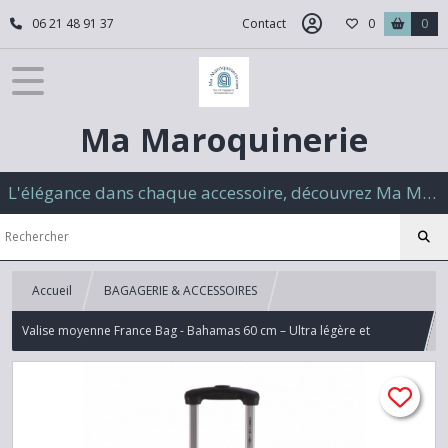
06 21 48 91 37
Contact
0
0
Ma Maroquinerie
L'élégance dans chaque accessoire, découvrez Ma Maroquinerie
Accueil
BAGAGERIE & ACCESSOIRES
Valise moyenne France Bag - Bahamas 60 cm – Ultra légère et
extensible ! Orange