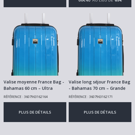
Valise moyenne France Bag -
Valise long séjour France Bag
Bahamas 60 cm – Ultra
- Bahamas 70 cm – Grande
légère et extensible ! Bleu
capacité et Ultra légère Bleu
RÉFÉRENCE : 3607963162164
RÉFÉRENCE : 3607963162171
saphir dégradé
saphir dégradé
-
Bagagerie &
-
Bagagerie &
Accessoires
Accessoires
PLUS DE DÉTAILS
PLUS DE DÉTAILS