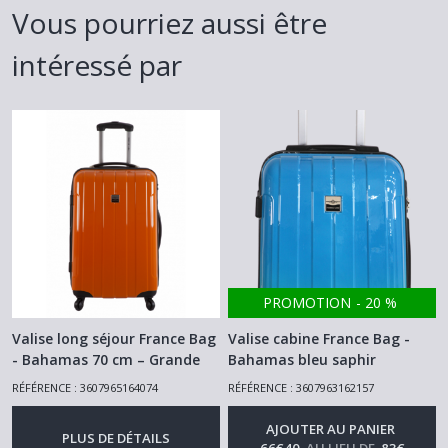
Vous pourriez aussi être
intéressé par
PROMOTION
-
20
%
Valise long séjour France Bag
Valise cabine France Bag -
- Bahamas 70 cm – Grande
Bahamas bleu saphir
capacité et Ultra légère –
dégradé -Ulra légère, Ultra
RÉFÉRENCE : 3607965164074
RÉFÉRENCE : 3607963162157
Orange
Résistante !
-
Bagagerie & Accessoires
-
Bagagerie &
Accessoires
AJOUTER AU PANIER
PLUS DE DÉTAILS
66
€
40
AU LIEU DE
83
€