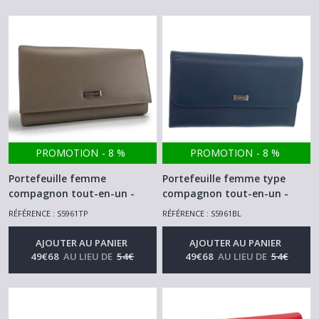
PROMOTION
-
8
%
PROMOTION
-
8
%
Portefeuille femme
Portefeuille femme type
compagnon tout-en-un -
compagnon tout-en-un -
porte chéquier - stylo –
porte chéquier - stylo –
RÉFÉRENCE : S5961TP
RÉFÉRENCE : S5961BL
monnaie – cartes documents
monnaie – cartes documents
-Eléphant d’or taupe
-Eléphant d’or bleu
AJOUTER AU PANIER
AJOUTER AU PANIER
-
Portefeuille - Porte Monnaie -
-
Portefeuille - Porte Monnaie -
49
€
68
AU LIEU DE
54
€
49
€
68
AU LIEU DE
54
€
Tout En Un
Tout En Un