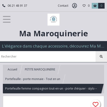
06 21 48 91 37
Contact
0
0
Ma Maroquinerie
L'élégance dans chaque accessoire, découvrez Ma Maroquinerie
Accueil
PETITE MAROQUINERIE
Portefeuille - porte monnaie - Tout en un
Portefeuille femme compagnon tout-en-un - porte chéquier - stylo –
monnaie – cartes documents -Eléphant d’or violet