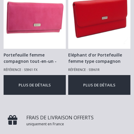
Portefeuille femme
Eléphant d’or Portefeuille
compagnon tout-en-un -
femme type compagnon
porte chéquier - stylo –
tout-en-un - porte chéquier
RÉFÉRENCE : S5961 FX
RÉFÉRENCE : S5961R
monnaie – cartes documents
monnaie – rouge
-
Portefeuille -
Porte Monnaie - Tout En Un
-Eléphant d’or rose
PLUS DE DÉTAILS
PLUS DE DÉTAILS
-
Portefeuille - Porte Monnaie -
Tout En Un
FRAIS DE LIVRAISON OFFERTS
uniquement en France